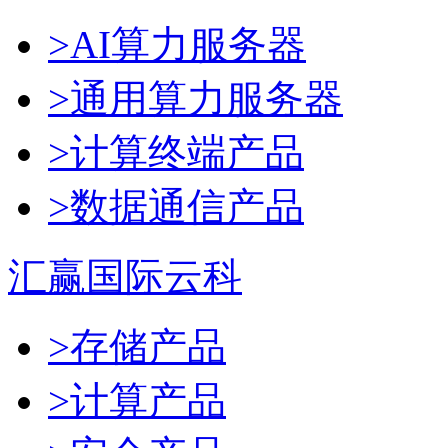
>AI算力服务器
>通用算力服务器
>计算终端产品
>数据通信产品
汇赢国际云科
>存储产品
>计算产品