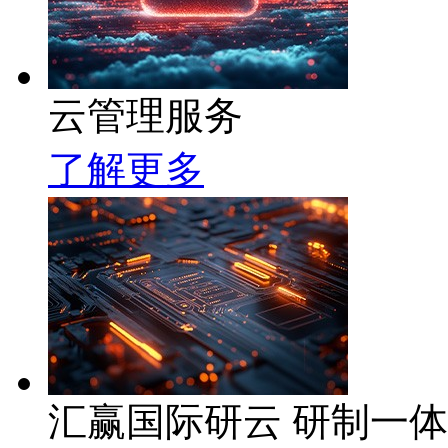
云管理服务
了解更多
汇赢国际研云 研制一