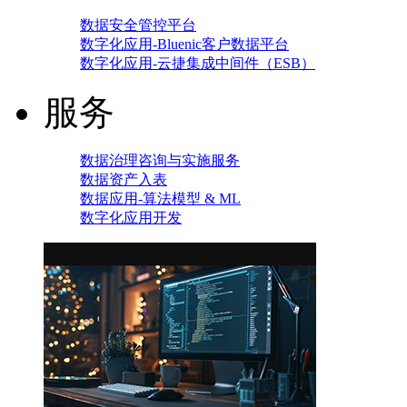
数据安全管控平台
数字化应用-Bluenic客户数据平台
数字化应用-云捷集成中间件（ESB）
服务
数据治理咨询与实施服务
数据资产入表
数据应用-算法模型 & ML
数字化应用开发