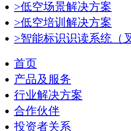
>低空场景解决方案
>低空培训解决方案
>智能标识识读系统（
首页
产品及服务
行业解决方案
合作伙伴
投资者关系