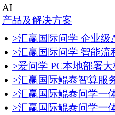
AI
产品及解决方案
>汇赢国际问学 企业级A
>汇赢国际问学 智能流
>爱问学 PC本地部署
>汇赢国际鲲泰智算服
>汇赢国际鲲泰问学一
>汇赢国际鲲泰问学一体机