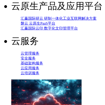
云原生产品及应用平台
汇赢国际研云 研制一体化工业互联网解决方案
磐云 云原生PaaS平台
汇赢国际云印 数字化文印管理平台
云服务
云管理服务
安全服务
基础架构服务
云应用服务
云培训服务